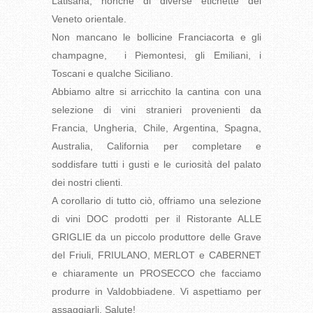
Latisana, nonché di diverse etichette del
Veneto orientale.
Non mancano le bollicine Franciacorta e gli
champagne, i Piemontesi, gli Emiliani, i
Toscani e qualche Siciliano.
Abbiamo altre si arricchito la cantina con una
selezione di vini stranieri provenienti da
Francia, Ungheria, Chile, Argentina, Spagna,
Australia, California per completare e
soddisfare tutti i gusti e le curiosità del palato
dei nostri clienti.
A corollario di tutto ciò, offriamo una selezione
di vini DOC prodotti per il Ristorante ALLE
GRIGLIE da un piccolo produttore delle Grave
del Friuli, FRIULANO, MERLOT e CABERNET
e chiaramente un PROSECCO che facciamo
produrre in Valdobbiadene. Vi aspettiamo per
assaggiarli. Salute!