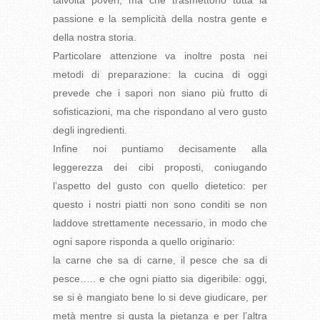
talvolta poveri, ma che trasmettono tutta la
passione e la semplicità della nostra gente e
della nostra storia.
Particolare attenzione va inoltre posta nei
metodi di preparazione: la cucina di oggi
prevede che i sapori non siano più frutto di
sofisticazioni, ma che rispondano al vero gusto
degli ingredienti.
Infine noi puntiamo decisamente alla
leggerezza dei cibi proposti, coniugando
l’aspetto del gusto con quello dietetico: per
questo i nostri piatti non sono conditi se non
laddove strettamente necessario, in modo che
ogni sapore risponda a quello originario:
la carne che sa di carne, il pesce che sa di
pesce….. e che ogni piatto sia digeribile: oggi,
se si è mangiato bene lo si deve giudicare, per
metà mentre si gusta la pietanza e per l’altra